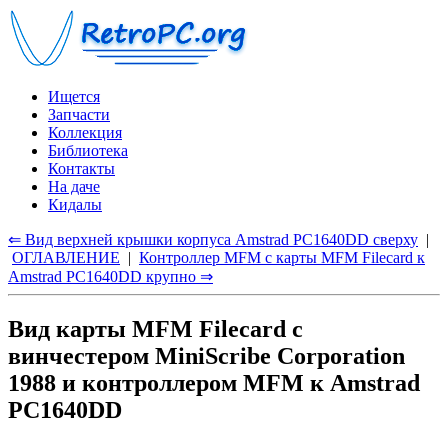
Ищется
Запчасти
Коллекция
Библиотека
Контакты
На даче
Кидалы
⇐ Вид верхней крышки корпуса Amstrad PC1640DD сверху
|
ОГЛАВЛЕНИЕ
|
Контроллер MFM с карты MFM Filecard к
Amstrad PC1640DD крупно ⇒
Вид карты MFM Filecard с
винчестером MiniScribe Corporation
1988 и контроллером MFM к Amstrad
PC1640DD