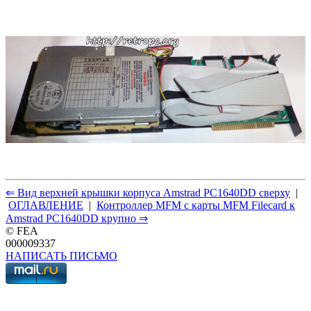
⇐ Вид верхней крышки корпуса Amstrad PC1640DD сверху
|
ОГЛАВЛЕНИЕ
|
Контроллер MFM с карты MFM Filecard к
Amstrad PC1640DD крупно ⇒
© FEA
000009337
НАПИСАТЬ ПИСЬМО