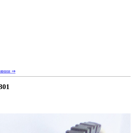
оянии ⇒
301