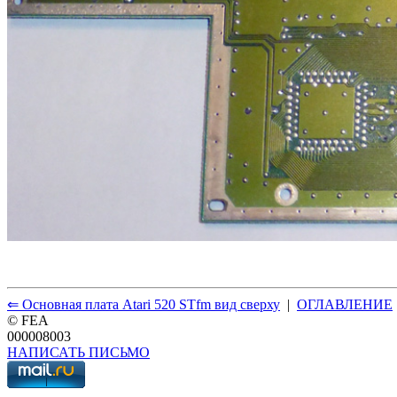
⇐ Основная плата Atari 520 STfm вид сверху
|
ОГЛАВЛЕНИЕ
© FEA
000008003
НАПИСАТЬ ПИСЬМО