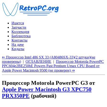
Ищется
Запчасти
Коллекция
Библиотека
Контакты
На даче
Кидалы
⇐ Процессор Intel 486 SX 33 (A80486SX-33)(2 штуки)(не
проверены)
|
ОГЛАВЛЕНИЕ
|
Процессор Motorola PowerPC
PPC604e2BE250hE Powers Past Pentium Umax CPU Board от
Apple Power Macintosh 9500 (не проверен) ⇒
Процессор Motorola PowerPC G3 от
Apple Power Macintosh G3 XPC750
PRX350PE
(рабочий)