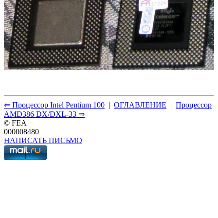
⇐ Процессор Intel Pentium 100
|
ОГЛАВЛЕНИЕ
|
Процессор
AMD386 DX/DXL-33 ⇒
© FEA
000008480
НАПИСАТЬ ПИСЬМО