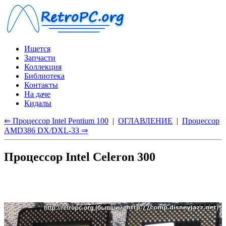
Ищется
Запчасти
Коллекция
Библиотека
Контакты
На даче
Кидалы
⇐ Процессор Intel Pentium 100
|
ОГЛАВЛЕНИЕ
|
Процессор
AMD386 DX/DXL-33 ⇒
Процессор Intel Celeron 300