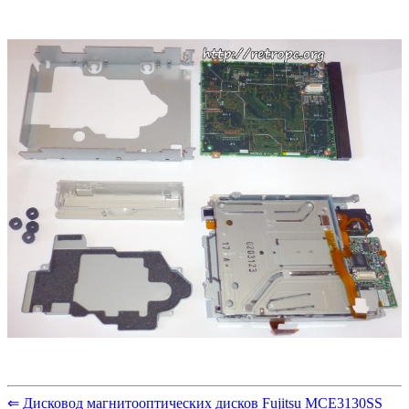
⇐ Дисковод магнитооптических дисков Fujitsu MCE3130SS