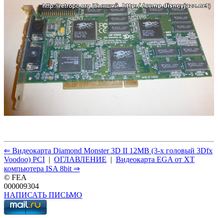
⇐ Видеокарта Diamond Monster 3D II 12MB (3-х головый 3Dfx
Voodoo) PCI
|
ОГЛАВЛЕНИЕ
|
Видеокарта EGA от XT
компьютера ISA 8bit ⇒
© FEA
000009304
НАПИСАТЬ ПИСЬМО