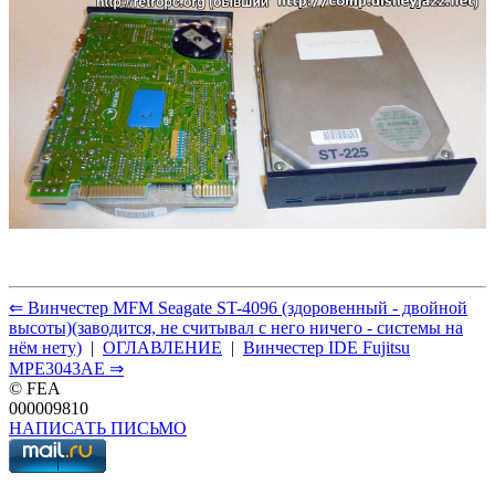
⇐ Винчестер MFM Seagate ST-4096 (здоровенный - двойной
высоты)(заводится, не считывал с него ничего - системы на
нём нету)
|
ОГЛАВЛЕНИЕ
|
Винчестер IDE Fujitsu
MPE3043AE ⇒
© FEA
000009810
НАПИСАТЬ ПИСЬМО