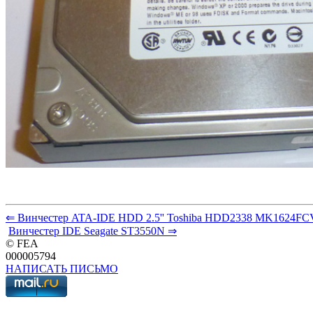
⇐ Винчестер ATA-IDE HDD 2.5'' Toshiba HDD2338 MK1624FC
Винчестер IDE Seagate ST3550N ⇒
© FEA
000005794
НАПИСАТЬ ПИСЬМО