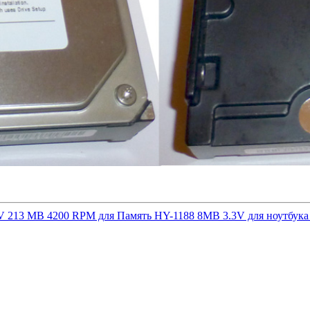
V 213 MB 4200 RPM для Память HY-1188 8MB 3.3V для
ноутбука 