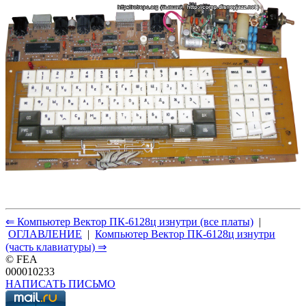
⇐ Компьютер Вектор ПК-6128ц изнутри (все платы)
|
ОГЛАВЛЕНИЕ
|
Компьютер Вектор ПК-6128ц изнутри
(часть клавиатуры) ⇒
© FEA
000010233
НАПИСАТЬ ПИСЬМО