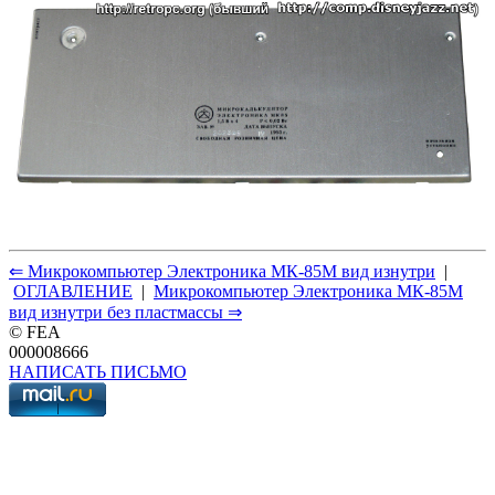
⇐ Микрокомпьютер Электроника МК-85М вид изнутри
|
ОГЛАВЛЕНИЕ
|
Микрокомпьютер Электроника МК-85М
вид изнутри без пластмассы ⇒
© FEA
000008666
НАПИСАТЬ ПИСЬМО