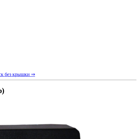
ск без крышки ⇒
р)