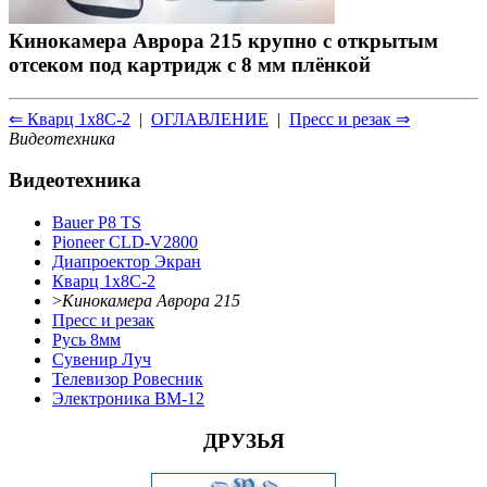
Кинокамера Аврора 215 крупно с открытым
отсеком под картридж с 8 мм плёнкой
⇐ Кварц 1x8С-2
|
ОГЛАВЛЕНИЕ
|
Пресс и резак ⇒
Видеотехника
Видеотехника
Bauer P8 TS
Pioneer CLD-V2800
Диапроектор Экран
Кварц 1x8С-2
>
Кинокамера Аврора 215
Пресс и резак
Русь 8мм
Сувенир Луч
Телевизор Ровесник
Электроника ВМ-12
ДРУЗЬЯ