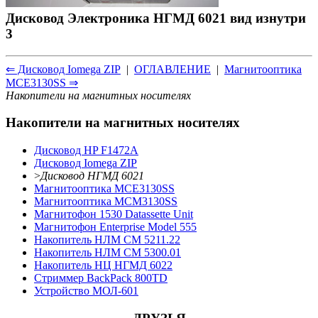
Дисковод Электроника НГМД 6021 вид изнутри
3
⇐ Дисковод Iomega ZIP
|
ОГЛАВЛЕНИЕ
|
Магнитооптика
MCE3130SS ⇒
Накопители на магнитных носителях
Накопители на магнитных носителях
Дисковод HP F1472A
Дисковод Iomega ZIP
>
Дисковод НГМД 6021
Магнитооптика MCE3130SS
Магнитооптика MCM3130SS
Магнитофон 1530 Datassette Unit
Магнитофон Enterprise Model 555
Накопитель НЛМ СМ 5211.22
Накопитель НЛМ СМ 5300.01
Накопитель НЦ НГМД 6022
Стриммер BackPack 800TD
Устройство МОЛ-601