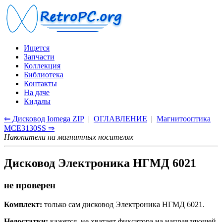
Ищется
Запчасти
Коллекция
Библиотека
Контакты
На даче
Кидалы
⇐ Дисковод Iomega ZIP
|
ОГЛАВЛЕНИЕ
|
Магнитооптика
MCE3130SS ⇒
Накопители на магнитных носителях
Дисковод Электроника НГМД 6021
не проверен
Комплект:
только сам дисковод Электроника НГМД 6021.
Недостатки:
кажется, не хватает фиксатора на направляющей,