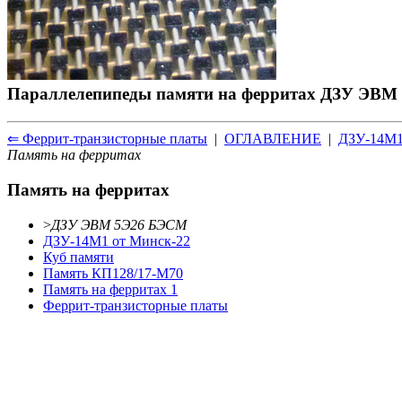
Параллелепипеды памяти на ферритах ДЗУ ЭВМ 
⇐ Феррит-транзисторные платы
|
ОГЛАВЛЕНИЕ
|
ДЗУ-14М1
Память на ферритах
Память на ферритах
>
ДЗУ ЭВМ 5Э26 БЭСМ
ДЗУ-14М1 от Минск-22
Куб памяти
Память КП128/17-М70
Память на ферритах 1
Феррит-транзисторные платы