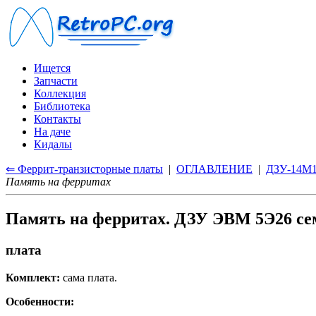
Ищется
Запчасти
Коллекция
Библиотека
Контакты
На даче
Кидалы
⇐ Феррит-транзисторные платы
|
ОГЛАВЛЕНИЕ
|
ДЗУ-14М1
Память на ферритах
Память на ферритах. ДЗУ ЭВМ 5Э26 с
плата
Комплект:
сама плата.
Особенности: