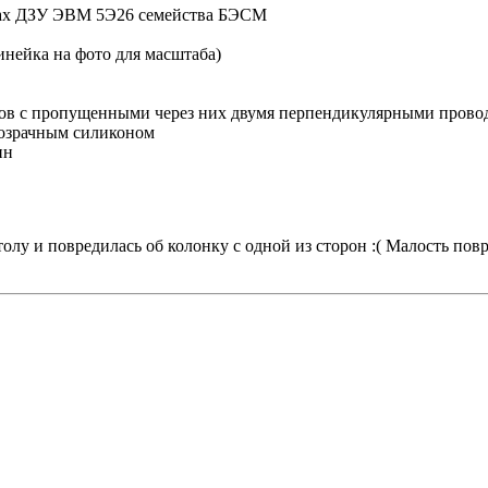
итах ДЗУ ЭВМ 5Э26 семейства БЭСМ
инейка на фото для масштаба)
педов с пропущенными через них двумя перпендикулярными про
прозрачным силиконом
ин
олу и повредилась об колонку с одной из сторон :( Малость пов