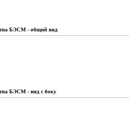
тва БЭСМ - общий вид
тва БЭСМ - вид с боку