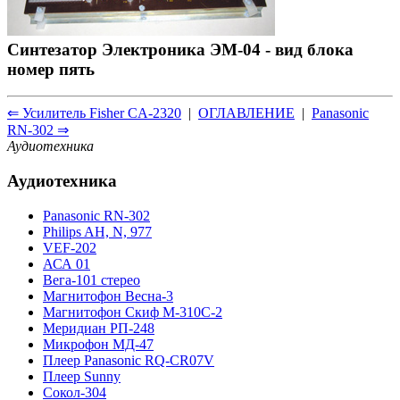
Синтезатор Электроника ЭМ-04 - вид блока
номер пять
⇐ Усилитель Fisher CA-2320
|
ОГЛАВЛЕНИЕ
|
Panasonic
RN-302 ⇒
Аудиотехника
Аудиотехника
Panasonic RN-302
Philips AH, N, 977
VEF-202
АСА 01
Вега-101 стерео
Магнитофон Весна-3
Магнитофон Скиф М-310С-2
Меридиан РП-248
Микрофон МД-47
Плеер Panasonic RQ-CR07V
Плеер Sunny
Сокол-304