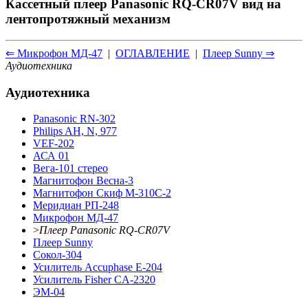
Кассетный плеер Panasonic RQ-CR07V вид на
лентопротяжный механизм
⇐ Микрофон МД-47
|
ОГЛАВЛЕНИЕ
|
Плеер Sunny ⇒
Аудиотехника
Аудиотехника
Panasonic RN-302
Philips AH, N, 977
VEF-202
АСА 01
Вега-101 стерео
Магнитофон Весна-3
Магнитофон Скиф М-310С-2
Меридиан РП-248
Микрофон МД-47
>
Плеер Panasonic RQ-CR07V
Плеер Sunny
Сокол-304
Усилитель Accuphase E-204
Усилитель Fisher CA-2320
ЭМ-04