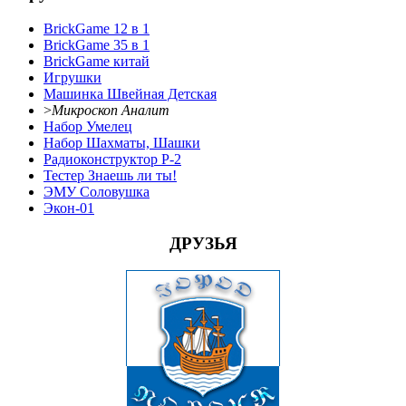
BrickGame 12 в 1
BrickGame 35 в 1
BrickGame китай
Игрушки
Машинка Швейная Детская
>
Микроскоп Аналит
Набор Умелец
Набор Шахматы, Шашки
Радиоконструктор Р-2
Тестер Знаешь ли ты!
ЭМУ Соловушка
Экон-01
ДРУЗЬЯ