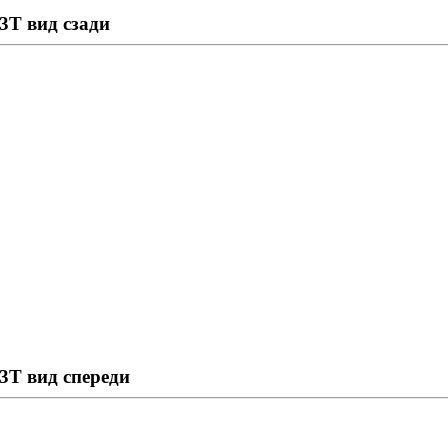
T вид сзади
T вид спереди