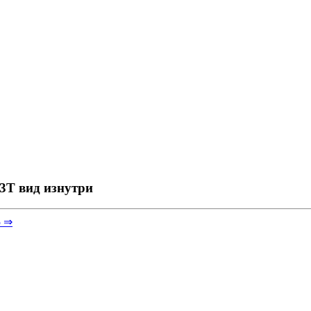
3T вид изнутри
5 ⇒