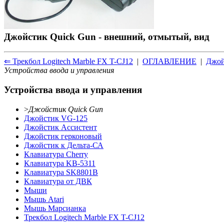
Джойстик Quick Gun - внешний, отмытый, вид
⇐ Трекбол Logitech Marble FX T-CJ12
|
ОГЛАВЛЕНИЕ
|
Джой
Устройства ввода и управления
Устройства ввода и управления
>
Джойстик Quick Gun
Джойстик VG-125
Джойстик Ассистент
Джойстик герконовый
Джойстик к Дельта-СА
Клавиатура Cherry
Клавиатура KB-5311
Клавиатура SK8801B
Клавиатура от ДВК
Мыши
Мышь Atari
Мышь Марсианка
Трекбол Logitech Marble FX T-CJ12