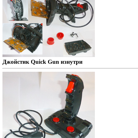
Джойстик Quick Gun изнутри