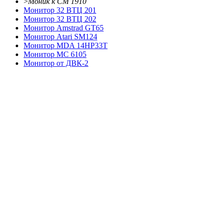
>
Моник к CM 1910
Монитор 32 ВТЦ 201
Монитор 32 ВТЦ 202
Монитор Amstrad GT65
Монитор Atari SM124
Монитор MDA 14HP33T
Монитор МС 6105
Монитор от ДВК-2