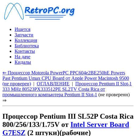
Ищется
Запчасти
Коллекция
Библиотека
Контакты
На даче
Кидалы
⇐ Процессор Motorola PowerPC PPC604e2BE250hE Powers
Past Pentium Umax CPU Board от Apple Power Macintosh 9500
(не проверен)
|
ОГЛАВЛЕНИЕ
|
Процессор Pentium II Slot-1
333 MHz 80523PX333512PE SL2TV Costa Rica от
промышленного компьютера Pentium II Slot-1
(не проверенн)
⇒
Процессор Pentium III SL52P Costa Rica
800/256/133/1.75V от
Intel Server Board
G7ESZ
(2 штуки)(рабочие)