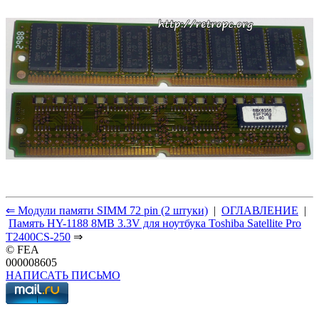
⇐ Модули памяти SIMM 72 pin (2 штуки)
|
ОГЛАВЛЕНИЕ
|
Память HY-1188 8MB 3.3V для
ноутбука Toshiba Satellite Pro
T2400CS-250
⇒
© FEA
000008605
НАПИСАТЬ ПИСЬМО