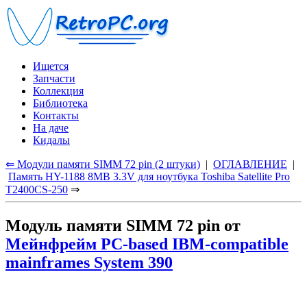
Ищется
Запчасти
Коллекция
Библиотека
Контакты
На даче
Кидалы
⇐ Модули памяти SIMM 72 pin (2 штуки)
|
ОГЛАВЛЕНИЕ
|
Память HY-1188 8MB 3.3V для
ноутбука Toshiba Satellite Pro
T2400CS-250
⇒
Модуль памяти SIMM 72 pin от
Мейнфрейм PC-based IBM-compatible
mainframes System 390