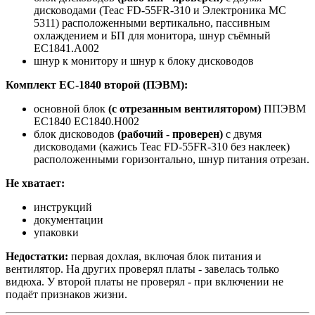
дисководами (Teac FD-55FR-310 и Электроника МС
5311) расположенными вертикально, пассивным
охлаждением и БП для монитора, шнур съёмный
ЕС1841.А002
шнур к монитору и шнур к блоку дисководов
Комплект ЕС-1840 второй (ПЭВМ):
основной блок
(с отрезанным вентилятором)
ППЭВМ
ЕС1840 ЕС1840.Н002
блок дисководов
(рабочий - проверен)
c двумя
дисководами (кажись Teac FD-55FR-310 без наклеек)
расположенными горизонтально, шнур питания отрезан.
Не хватает:
инструкций
документации
упаковки
Недостатки:
первая дохлая, включая блок питания и
вентилятор. На других проверял платы - завелась только
видюха. У второй платы не проверял - при включении не
подаёт признаков жизни.