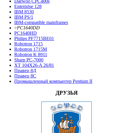
Daewoo CPC400s
Enterprise 128
IBM 8530
IBM PS/1
IBM-compatible mainframes
>
PC1640DD
PC1640HD
Philips PF7715BE01
Robotron 1715
Robotron 1715М
Robotron K 8911
Sharp PC-7000
XT 104X26-A 26/81
Правец 8Д
Правец 8С
Промышленный компьютер Pentium II
ДРУЗЬЯ