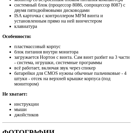
системный блок (процессор 8086, сопроцессор 8087) с
двумя пятидюймовыми дисководами
ISA карточка с контроллером MFM винта и
установленным прямо на ней винчестером
клавиатура
Особенности:
пластмассовый корпус
блок питания внутри монитора
загружается Нортон с винта. Сам винт разбит на 3 части
- система, игрушки, системные программы
всё работает, включая звук через спикер
батарейки для CMOS нужны обычные пальчиковые - 4
штуки - отсек на верхней крышке корпуса (под
монитором)
Не хватает:
инструкции
мыши
джойстиков
ФОТОГРАФИИ