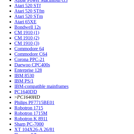
Apple Power Macintosh G3
Atari 520 STf
Atari 520 STfm
Atari 520 STm
Atari 65XE
Bondwell 12s
CM 1910 (1)
CM 1910 (2)
CM 1910 (3)
Commodore 64
Commodore С64
Corona PPC-21
Daewoo CPC400s
Enterprise 128
IBM 8530
IBM PS/1
IBM-compatible mainframes
PC1640DD
>
PC1640HD
Philips PF7715BE01
Robotron 1715
Robotron 1715М
Robotron K 8911
Sharp PC-7000
XT 104X26-A 26/81