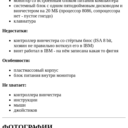
монитор со встроенным блоком питания компьютера
системный блок с одним пятидюймовым дисководом и
винчестером на 20 МБ (процессор 8086, сопроцессора
нет - пустое гнездо)
клавиатура
Недостатки:
контроллер винчестера со стёртым биос (ISA 8 bit,
хозяин не правильно воткнул его в IBM)
винт работал в IBM - на нём записана какая то фигня
Особенности:
пластмассовый корпус
блок питания внутри монитора
Не хватает:
контроллера винчестера
инструкции
мыши
джойстиков
ФОТОГРАФИИ