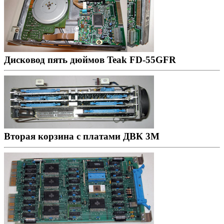
Дисковод пять дюймов Teak FD-55GFR
Вторая корзина с платами ДВК 3М