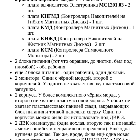
плата вычислителя Электроника
МС1201.03
- 2
шт.
плата
КНГМД
(Контроллера Накопителей на
Гибких Магнитных Дисках) - 1 шт.
плата
КМД
(Контроллера Магнитных Дисков) - 1
шт.
плата
КНЖД
(Контроллера Накопителей на
Жестких Магнитных Дисках) - 2 шт.
плата
КСМ
(Контроллера Символьного
Монитора) - 2 шт.
2 блока питания (тот что окрашен, до чистки, был под
пломбой) - оба рабочих.
ещё 2 блока питания - один рабочий, один дохлый.
2 монитора. Один с чёрной мордой, второй с
коричневой. У одного не хватает вверху пластмассовой
заглушки.
2 корпуса. У более комплектного чёрная морда, у
второго не хватает пластмассовой морды. У обоих не
хватает пластмассовых панелей сзади, закрывающих
блок питания и тонкой панельки сверху. Один из
корпусов можно было бы использовать под ДВК 3.
2 ДВК клавиатуры (одна дохлая, вторую так и не нашёл
- может ошибся и неправильно определил). Ещё одна
куплена рабочая. Так же, вроде, была ещё одна новая.
дополнительные контроллеры КНГМД MY и MX (по