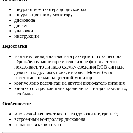
шнура от компьютера до дисковода
шнура к цветному монитору
дисковода
дискет
упаковки
инструкции
Недостатки:
то ли нестандартная частота развертки, из-за чего на
чёрно-белом мониторе и телевизоре фиг знает что
показывает, то ли надо схемку сведения RGB сигнала
делать - по другому, пока, не завёл. Может быть
рассчитан только на цветной монитор.
корпус явно рассчитан на другой включатель питания
кнопка со стрелкой вниз вроде не та - тогда ставили то,
что было
Особенности:
многослойная печатная плата (дорожи внутри неё)
встроенный контроллер дисковода
герконовая клавиатура