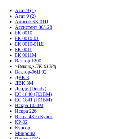
Агат 9 (1)
Агат 9 (2)
Апогей БК 01Ц
Ассистент 86/128
БК 0010
БК 0010-01
БК 0010-01Ш
БК 0011
БК 0011М
Вектор 1200
>
Вектор ПК-6128ц
Вектор-06Ц.02
ДВК 3
ДВК 3М
Денди (Dendy)
ЕС 1840 (ПЭВМ)
ЕС 1841 (ПЭВМ)
Искра 1030М
Искра 226
Истра 4816 Курск
КР-02
Курсор
Микроша
Поиск (ПК)