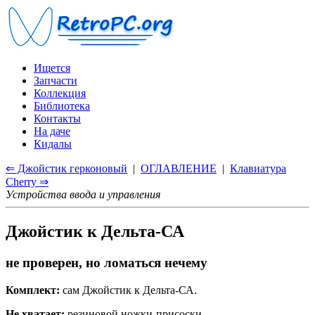
Ищется
Запчасти
Коллекция
Библиотека
Контакты
На даче
Кидалы
⇐ Джойстик герконовый
|
ОГЛАВЛЕНИЕ
|
Клавиатура
Cherry ⇒
Устройства ввода и управления
Джойстик к Дельта-СА
не проверен, но ломаться нечему
Комплект:
сам Джойстик к Дельта-СА.
Не хватает:
резиновой ножки-присоски.