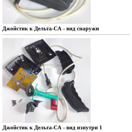
Джойстик к Дельта-СА - вид снаружи
Джойстик к Дельта-СА - вид изнутри 1