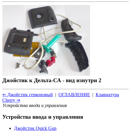
Джойстик к Дельта-СА - вид изнутри 2
⇐ Джойстик герконовый
|
ОГЛАВЛЕНИЕ
|
Клавиатура
Cherry ⇒
Устройства ввода и управления
Устройства ввода и управления
Джойстик Quick Gun