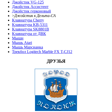
Джойстик VG-125
Джойстик Ассистент
Джойстик герконовый
>
Джойстик к Дельта-СА
Клавиатура Cherry
Клавиатура KB-5311
Клавиатура SK8801B
Клавиатура от ДВК
Мыши
Мышь Atari
Мышь Марсианка
Трекбол Logitech Marble FX T-CJ12
ДРУЗЬЯ