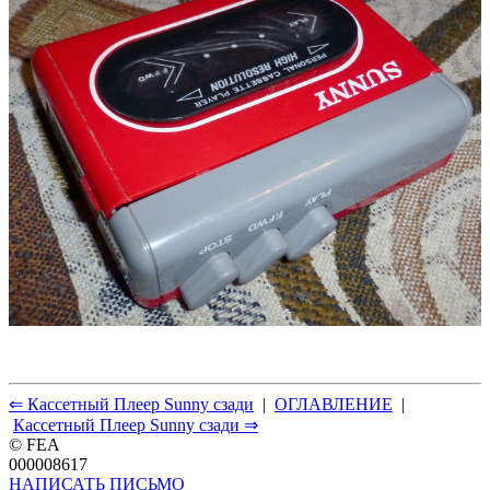
⇐ Кассетный Плеер Sunny сзади
|
ОГЛАВЛЕНИЕ
|
Кассетный Плеер Sunny сзади ⇒
© FEA
000008617
НАПИСАТЬ ПИСЬМО