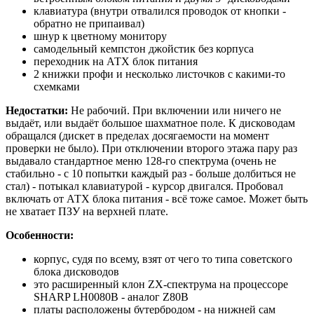
клавиатура (внутри отвалился проводок от кнопки -
обратно не припаивал)
шнур к цветному монитору
самодельный кемпстон джойстик без корпуса
переходник на АТХ блок питания
2 книжки профи и несколько листочков с какими-то
схемками
Недостатки:
Не рабочий. При включении или ничего не
выдаёт, или выдаёт большое шахматное поле. К дисководам
обращался (дискет в пределах досягаемости на момент
проверки не было). При отключении второго этажа пару раз
выдавало стандартное меню 128-го спектрума (очень не
стабильно - с 10 попытки каждый раз - больше долбиться не
стал) - потыкал клавиатурой - курсор двигался. Пробовал
включать от АТХ блока питания - всё тоже самое. Может быть
не хватает ПЗУ на верхней плате.
Особенности:
корпус, судя по всему, взят от чего то типа советского
блока дисководов
это расширенный клон ZX-спектрума на процессоре
SHARP LH0080B - аналог Z80B
платы расположены бутербродом - на нижней сам