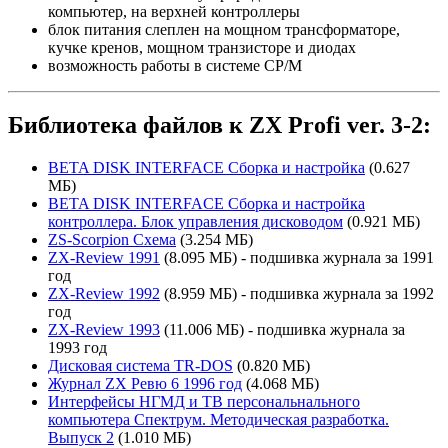
компьютер, на верхней контроллеры
блок питания слеплен на мощном трансформаторе,
кучке кренов, мощном транзисторе и диодах
возможность работы в системе CP/M
Библиотека файлов к ZX Profi ver. 3-2:
BETA DISK INTERFACE Сборка и настройка
(0.627
МБ)
BETA DISK INTERFACE Сборка и настройка
контроллера. Блок управления дисководом
(0.921 МБ)
ZS-Scorpion Схема
(3.254 МБ)
ZX-Review 1991
(8.095 МБ) - подшивка журнала за 1991
год
ZX-Review 1992
(8.959 МБ) - подшивка журнала за 1992
год
ZX-Review 1993
(11.006 МБ) - подшивка журнала за
1993 год
Дисковая система TR-DOS
(0.820 МБ)
Журнал ZX Ревю 6 1996 год
(4.068 МБ)
Интерфейсы НГМД и ТВ персональнального
компьютера Спектрум. Методическая разработка.
Выпуск 2
(1.010 МБ)