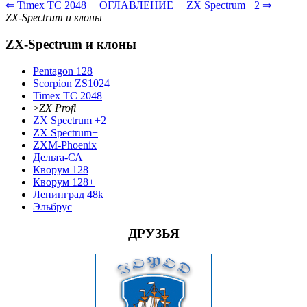
⇐ Timex TC 2048
|
ОГЛАВЛЕНИЕ
|
ZX Spectrum +2 ⇒
ZX-Spectrum и клоны
ZX-Spectrum и клоны
Pentagon 128
Scorpion ZS1024
Timex TC 2048
>
ZX Profi
ZX Spectrum +2
ZX Spectrum+
ZXM-Phoenix
Дельта-СА
Кворум 128
Кворум 128+
Ленинград 48k
Эльбрус
ДРУЗЬЯ