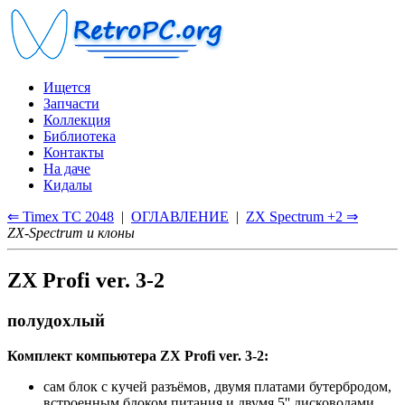
Ищется
Запчасти
Коллекция
Библиотека
Контакты
На даче
Кидалы
⇐ Timex TC 2048
|
ОГЛАВЛЕНИЕ
|
ZX Spectrum +2 ⇒
ZX-Spectrum и клоны
ZX Profi ver. 3-2
полудохлый
Комплект компьютера ZX Profi ver. 3-2:
сам блок с кучей разъёмов, двумя платами бутербродом,
встроенным блоком питания и двумя 5'' дисководами