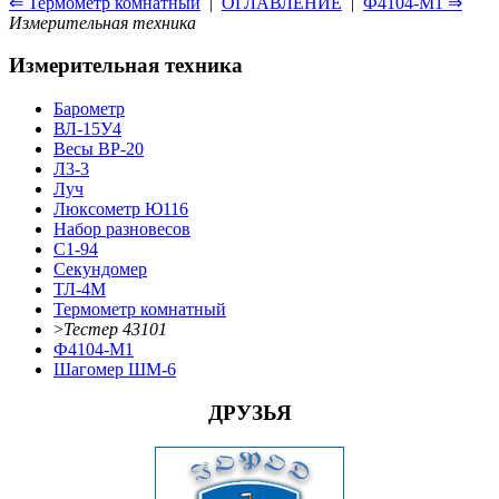
⇐ Термометр комнатный
|
ОГЛАВЛЕНИЕ
|
Ф4104-М1 ⇒
Измерительная техника
Измерительная техника
Барометр
ВЛ-15У4
Весы ВР-20
Л3-3
Луч
Люксометр Ю116
Набор разновесов
С1-94
Секундомер
ТЛ-4М
Термометр комнатный
>
Тестер 43101
Ф4104-М1
Шагомер ШМ-6
ДРУЗЬЯ