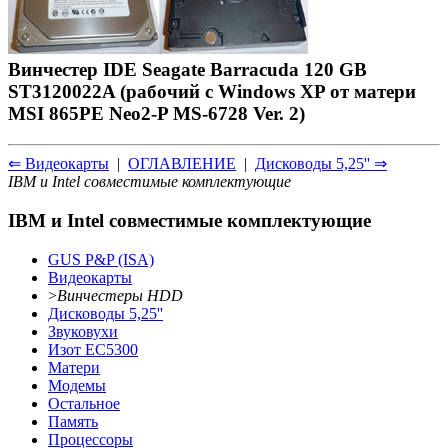
Винчестер IDE Seagate Barracuda 120 GB
ST3120022A (рабочий с Windows XP от матери
MSI 865PE Neo2-P MS-6728 Ver. 2)
⇐ Видеокарты
|
ОГЛАВЛЕНИЕ
|
Дисководы 5,25'' ⇒
IBM и Intel совместимые комплектующие
IBM и Intel совместимые комплектующие
GUS P&P (ISA)
Видеокарты
>
Винчестеры HDD
Дисководы 5,25''
Звуковухи
Изот ЕС5300
Матери
Модемы
Остальное
Память
Процессоры