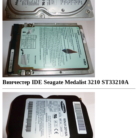
Винчестер IDE Seagate Medalist 3210 ST33210A