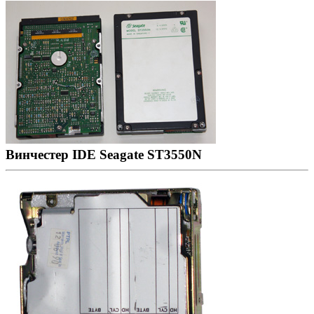
Винчестер IDE Seagate ST3550N