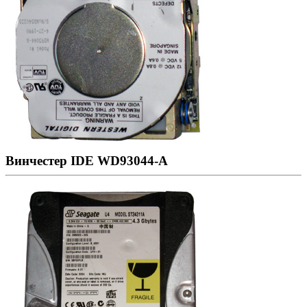
Винчестер IDE WD93044-A