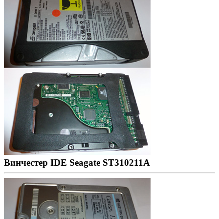
Винчестер IDE Seagate ST310211A