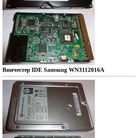
Винчестер IDE Samsung WN3112016A