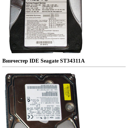
Винчестер IDE Seagate ST34311A