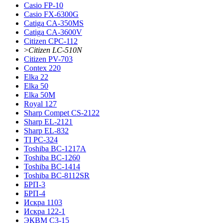
Casio FP-10
Casio FX-6300G
Catiga CA-350MS
Catiga CA-3600V
Citizen CPC-112
>
Citizen LC-510N
Citizen PV-703
Contex 220
Elka 22
Elka 50
Elka 50M
Royal 127
Sharp Compet CS-2122
Sharp EL-2121
Sharp EL-832
TI PC-324
Toshiba BC-1217A
Toshiba BC-1260
Toshiba BC-1414
Toshiba BC-8112SR
БРП-3
БРП-4
Искра 1103
Искра 122-1
ЭКВМ С3-15