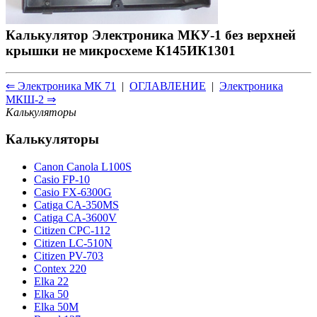
Калькулятор Электроника МКУ-1 без верхней
крышки не микросхеме К145ИК1301
⇐ Электроника МК 71
|
ОГЛАВЛЕНИЕ
|
Электроника
МКШ-2 ⇒
Калькуляторы
Калькуляторы
Canon Canola L100S
Casio FP-10
Casio FX-6300G
Catiga CA-350MS
Catiga CA-3600V
Citizen CPC-112
Citizen LC-510N
Citizen PV-703
Contex 220
Elka 22
Elka 50
Elka 50M