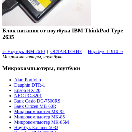
Блок питания от ноутбука IBM ThinkPad Type
2635
⇐ Ноутбук IBM 2610
|
ОГЛАВЛЕНИЕ
|
Ноутбук T1910 ⇒
Микрокомпьютеры, ноутбуки
Микрокомпьютеры, ноутбуки
Atari Portfolio
Dauphin DTR-1
Epson HX-20
NEC PC-8201
Банк Casio DC-7500RS
Банк Citizen MB-60R
Микрокомпьютер МК 92
Микрокомпьютер МК-85
Микрокомпьютер МК-85М
Ноутбук Excimer 5033