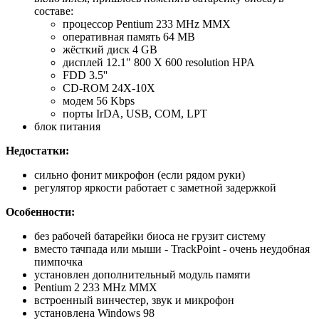
составе:
процессор Pentium 233 MHz MMX
оперативная память 64 MB
жёсткий диск 4 GB
дисплей 12.1" 800 X 600 resolution HPA
FDD 3.5''
CD-ROM 24X-10X
модем 56 Kbps
порты IrDA, USB, COM, LPT
блок питания
Недостатки:
сильно фонит микрофон (если рядом руки)
регулятор яркости работает с заметной задержкой
Особенности:
без рабочей батарейки биоса не грузит систему
вместо тачпада или мыши - TrackPoint - очень неудобная
пимпочка
установлен дополнительный модуль памяти
Pentium 2 233 MHz MMX
встроенный винчестер, звук и микрофон
установлена Windows 98