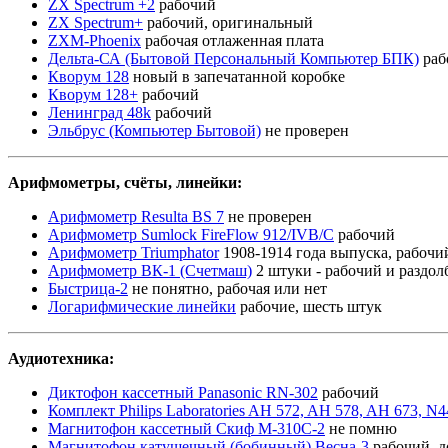
ZX Spectrum +2
рабочий
ZX Spectrum+
рабочий, оригинальный
ZXM-Phoenix
рабочая отлаженная плата
Дельта-СА (Бытовой Персональный Компьютер БПК)
раб
Кворум 128
новый в запечатанной коробке
Кворум 128+
рабочий
Ленинград 48k
рабочий
Эльбрус (Компьютер Бытовой)
не проверен
Арифмометры, счёты, линейки:
Арифмометр Resulta BS 7
не проверен
Арифмометр Sumlock FireFlow 912/IVB/C
рабочий
Арифмометр Triumphator
1908-1914 года выпуска, рабочи
Арифмометр ВК-1 (Счетмаш)
2 штуки - рабочий и раздо
Быстрица-2
не понятно, рабочая или нет
Логарифмические линейки
рабочие, шесть штук
Аудиотехника:
Диктофон кассетный Panasonic RN-302
рабочий
Комплект Philips Laboratories AH 572, AH 578, AH 673, N4
Магнитофон кассетный Скиф М-310С-2
не помню
Магнитофон катушечный (бобинный) Весна-3
рабочий, 