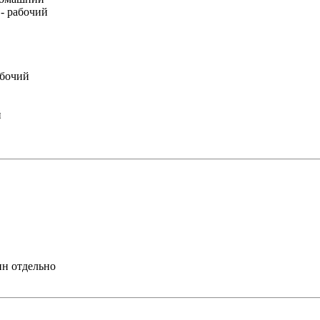
- рабочий
бочий
й
ин отдельно