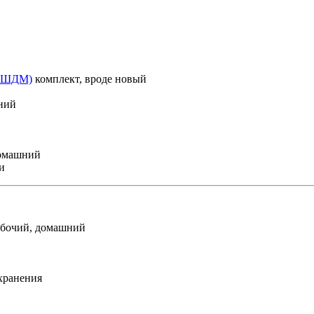
(МШДМ)
комплект, вроде новый
ний
омашний
и
бочий, домашний
хранения