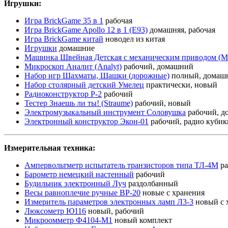
Игрушки:
Игра BrickGame 35 в 1
рабочая
Игра BrickGame Apollo 12 в 1 (E93)
домашняя, рабочая
Игра BrickGame китай
новодел из китая
Игрушки
домашние
Машинка Швейная Детская с механическим приводом 
Микроскоп Аналит (Analyt)
рабочий, домашний
Набор игр Шахматы, Шашки (дорожные)
полный, домаш
Набор столярный детский Умелец
практически, новый
Радиоконструктор Р-2
рабочий
Тестер Знаешь ли ты! (Straume)
рабочий, новый
Электромузыкальный инструмент Соловушка
рабочий, д
Электронный конструктор Экон-01
рабочий, радио кубик
Измерительная техника:
Ампервольтметр испытатель транзисторов типа ТЛ-4М
ра
Барометр немецкий настенный
рабочий
Будильник электронный Луч
раздолбанный
Весы равноплечие ручные ВР-20
новые с хранения
Измеритель параметров электронных ламп Л3-3
новый с 
Люксометр Ю116
новый, рабочий
Микроомметр Ф4104-М1
новый комплект