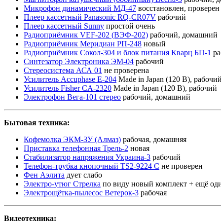
Микрофон динамический МД-47
восстановлен, проверен 
Плеер кассетный Panasonic RQ-CR07V
рабочий
Плеер кассетный Sunny
простой очень
Радиоприёмник VEF-202 (ВЭФ-202)
рабочий, домашний
Радиоприёмник Меридиан РП-248
новый
Радиоприёмник Сокол-304 и блок питания Кварц БП-1
ра
Синтезатор Электроника ЭМ-04
рабочий
Стереосистема АСА 01
не проверена
Усилитель Accuphase E-204
Made in Japan (120 В), рабочи
Усилитель Fisher CA-2320
Made in Japan (120 В), рабочий
Электрофон Вега-101 стерео
рабочий, домашний
Бытовая техника:
Кофемолка ЭКМ-ЗУ (Алмаз)
рабочая, домашняя
Приставка телефонная Трель-2
новая
Стабилизатор напряжения Украина-3
рабочий
Телефон-трубка кнопочный TS2-9224 C
не проверен
Фен Аэлита
дует слабо
Электро-утюг Стрелка
по виду новый комплект + ещё од
Электрощётка-пылесос Ветерок-3
рабочая
Видеотехника: