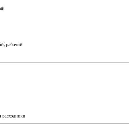
лый
й, рабочий
 расходники