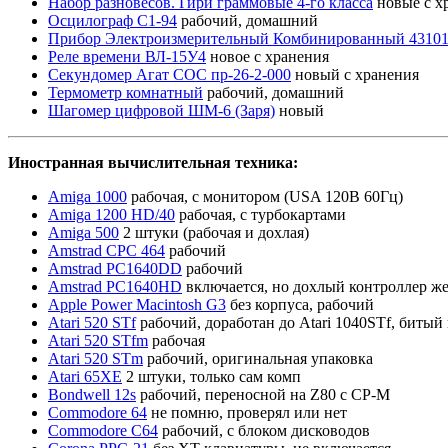
Набор разновесов. Гири граммовые 4-го класса
новые с х
Осцилограф С1-94
рабочий, домашний
Прибор Электроизмерительный Комбинированный 4310
Реле времени ВЛ-15У4
новое с хранения
Секундомер Агат СОС пр-26-2-000
новый с хранения
Термометр комнатный
рабочий, домашний
Шагомер цифровой ШМ-6 (Заря)
новый
Иностранная вычислительная техника:
Amiga 1000
рабочая, с монитором (USA 120В 60Гц)
Amiga 1200 HD/40
рабочая, с турбокартами
Amiga 500
2 штуки (рабочая и дохлая)
Amstrad CPC 464
рабочий
Amstrad PC1640DD
рабочий
Amstrad PC1640HD
включается, но дохлый контроллер же
Apple Power Macintosh G3
без корпуса, рабочий
Atari 520 STf
рабочий, доработан до Atari 1040STf, битый
Atari 520 STfm
рабочая
Atari 520 STm
рабочий, оригинальная упаковка
Atari 65XE
2 штуки, только сам комп
Bondwell 12s
рабочий, переносной на Z80 с CP-M
Commodore 64
не помню, проверял или нет
Commodore С64
рабочий, с блоком дисководов