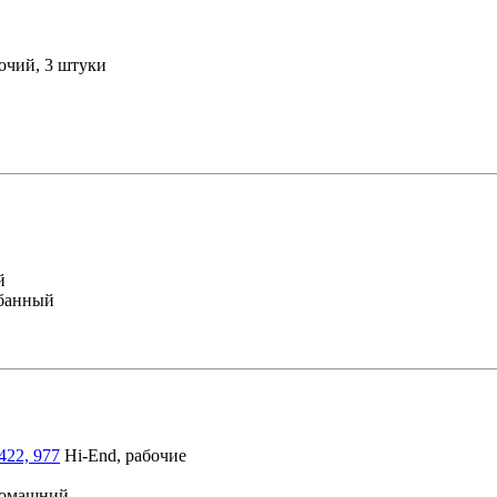
очий, 3 штуки
й
лбанный
422, 977
Hi-End, рабочие
домашний