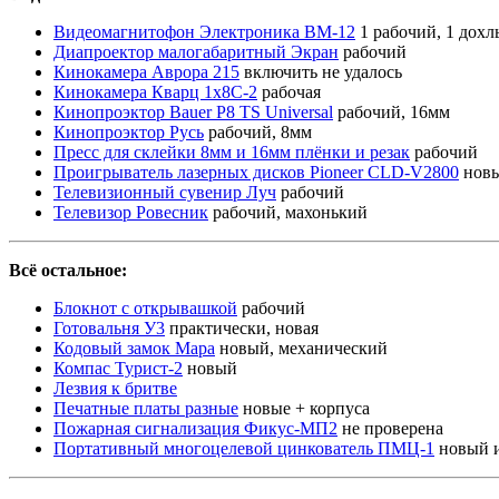
Видеомагнитофон Электроника ВМ-12
1 рабочий, 1 дох
Диапроектор малогабаритный Экран
рабочий
Кинокамера Аврора 215
включить не удалось
Кинокамера Кварц 1x8С-2
рабочая
Кинопроэктор Bauer P8 TS Universal
рабочий, 16мм
Кинопроэктор Русь
рабочий, 8мм
Пресс для склейки 8мм и 16мм плёнки и резак
рабочий
Проигрыватель лазерных дисков Pioneer CLD-V2800
новы
Телевизионный сувенир Луч
рабочий
Телевизор Ровесник
рабочий, махонький
Всё остальное:
Блокнот с открывашкой
рабочий
Готовальня У3
практически, новая
Кодовый замок Мара
новый, механический
Компас Турист-2
новый
Лезвия к бритве
Печатные платы разные
новые + корпуса
Пожарная сигнализация Фикус-МП2
не проверена
Портативный многоцелевой цинкователь ПМЦ-1
новый и