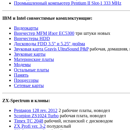
Промышленный компьютер Pentium II Slot-1 333 MHz
IBM и Intel совместимые комплектующие:
Видеокарты
Винчестер MFM Изот ЕС5300
три штуки новых
Винчестеры HDD
Дисководы FDD 3.5'' и 5.25'' дюйма
Звуковая карта Gravis UltraSound P&P
рабочая, домашняя,
Звуковые карты
Материнские платы
Модемы
Остальные платы
Память
Процессоры
Сетевые карты
ZX-Spectrum и клоны:
Pentagon 128 rev. 2012
2 рабочие платы, новодел
Scorpion ZS1024 Turbo
рабочая плата, новодел
Timex TC 2048
рабочий, испанский с дисководом
ZX Profi ver. 3-2
полудохлый