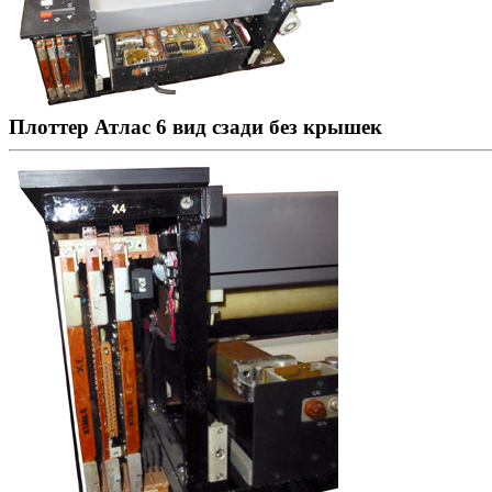
Плоттер Атлас 6 вид сзади без крышек