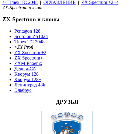
⇐ Timex TC 2048
|
ОГЛАВЛЕНИЕ
|
ZX Spectrum +2 ⇒
ZX-Spectrum и клоны
ZX-Spectrum и клоны
Pentagon 128
Scorpion ZS1024
Timex TC 2048
>
ZX Profi
ZX Spectrum +2
ZX Spectrum+
ZXM-Phoenix
Дельта-СА
Кворум 128
Кворум 128+
Ленинград 48k
Эльбрус
ДРУЗЬЯ