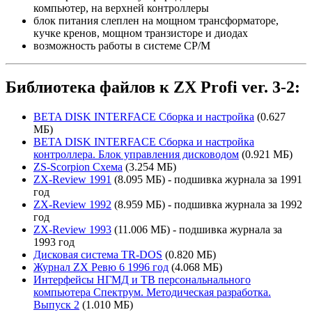
компьютер, на верхней контроллеры
блок питания слеплен на мощном трансформаторе,
кучке кренов, мощном транзисторе и диодах
возможность работы в системе CP/M
Библиотека файлов к ZX Profi ver. 3-2:
BETA DISK INTERFACE Сборка и настройка
(0.627
МБ)
BETA DISK INTERFACE Сборка и настройка
контроллера. Блок управления дисководом
(0.921 МБ)
ZS-Scorpion Схема
(3.254 МБ)
ZX-Review 1991
(8.095 МБ) - подшивка журнала за 1991
год
ZX-Review 1992
(8.959 МБ) - подшивка журнала за 1992
год
ZX-Review 1993
(11.006 МБ) - подшивка журнала за
1993 год
Дисковая система TR-DOS
(0.820 МБ)
Журнал ZX Ревю 6 1996 год
(4.068 МБ)
Интерфейсы НГМД и ТВ персональнального
компьютера Спектрум. Методическая разработка.
Выпуск 2
(1.010 МБ)