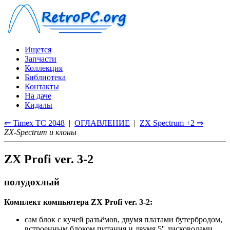
Ищется
Запчасти
Коллекция
Библиотека
Контакты
На даче
Кидалы
⇐ Timex TC 2048
|
ОГЛАВЛЕНИЕ
|
ZX Spectrum +2 ⇒
ZX-Spectrum и клоны
ZX Profi ver. 3-2
полудохлый
Комплект компьютера ZX Profi ver. 3-2:
сам блок с кучей разъёмов, двумя платами бутербродом,
встроенным блоком питания и двумя 5'' дисководами