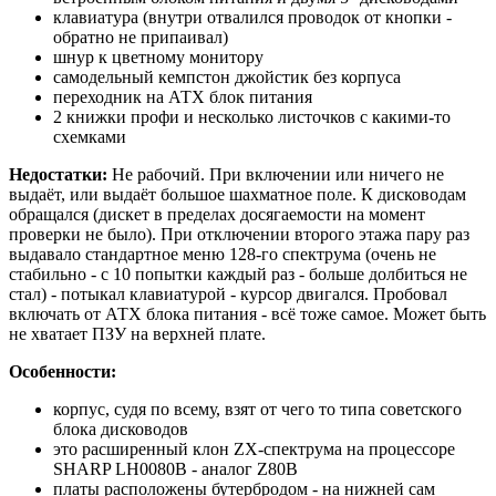
клавиатура (внутри отвалился проводок от кнопки -
обратно не припаивал)
шнур к цветному монитору
самодельный кемпстон джойстик без корпуса
переходник на АТХ блок питания
2 книжки профи и несколько листочков с какими-то
схемками
Недостатки:
Не рабочий. При включении или ничего не
выдаёт, или выдаёт большое шахматное поле. К дисководам
обращался (дискет в пределах досягаемости на момент
проверки не было). При отключении второго этажа пару раз
выдавало стандартное меню 128-го спектрума (очень не
стабильно - с 10 попытки каждый раз - больше долбиться не
стал) - потыкал клавиатурой - курсор двигался. Пробовал
включать от АТХ блока питания - всё тоже самое. Может быть
не хватает ПЗУ на верхней плате.
Особенности:
корпус, судя по всему, взят от чего то типа советского
блока дисководов
это расширенный клон ZX-спектрума на процессоре
SHARP LH0080B - аналог Z80B
платы расположены бутербродом - на нижней сам