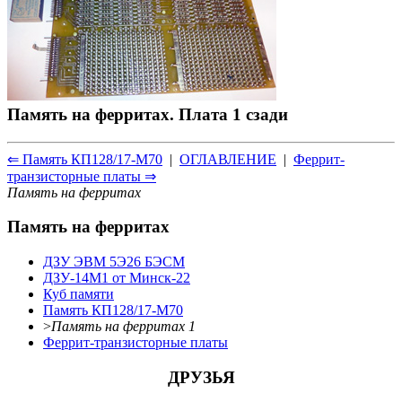
Память на ферритах. Плата 1 сзади
⇐ Память КП128/17-М70
|
ОГЛАВЛЕНИЕ
|
Феррит-
транзисторные платы ⇒
Память на ферритах
Память на ферритах
ДЗУ ЭВМ 5Э26 БЭСМ
ДЗУ-14М1 от Минск-22
Куб памяти
Память КП128/17-М70
>
Память на ферритах 1
Феррит-транзисторные платы
ДРУЗЬЯ