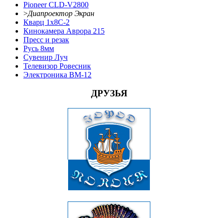
Pioneer CLD-V2800
>
Диапроектор Экран
Кварц 1x8С-2
Кинокамера Аврора 215
Пресс и резак
Русь 8мм
Сувенир Луч
Телевизор Ровесник
Электроника ВМ-12
ДРУЗЬЯ