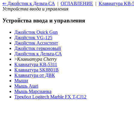
⇐ Джойстик к Дельта-СА
|
ОГЛАВЛЕНИЕ
|
Клавиатура KB-
Устройства ввода и управления
Устройства ввода и управления
Джойстик Quick Gun
Джойстик VG-125
Джойстик Ассистент
Джойстик герконовый
Джойстик к Дельта-СА
>
Клавиатура Cherry
Клавиатура KB-5311
Клавиатура SK8801B
Клавиатура от ДВК
Мыши
Мышь Atari
Мышь Марсианка
Трекбол Logitech Marble FX T-CJ12