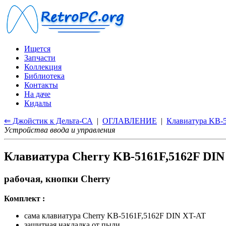
Ищется
Запчасти
Коллекция
Библиотека
Контакты
На даче
Кидалы
⇐ Джойстик к Дельта-СА
|
ОГЛАВЛЕНИЕ
|
Клавиатура KB-
Устройства ввода и управления
Клавиатура Cherry KB-5161F,5162F DIN
рабочая, кнопки Cherry
Комплект :
сама клавиатура Cherry KB-5161F,5162F DIN XT-AT
защитная накладка от пыли