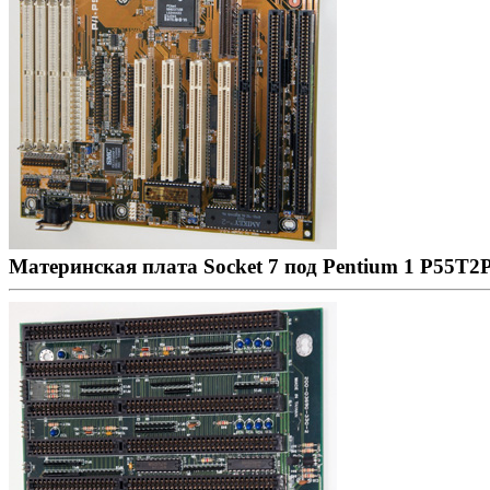
Материнская плата Socket 7 под Pentium 1 P55T2P4