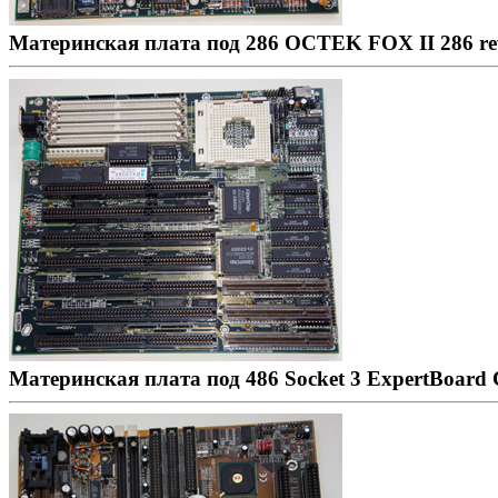
Материнская плата под 286 OCTEK FOX II 286 rev
Материнская плата под 486 Socket 3 ExpertBoard 