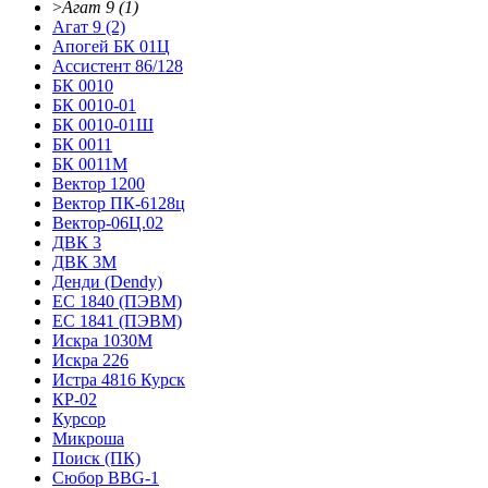
>
Агат 9 (1)
Агат 9 (2)
Апогей БК 01Ц
Ассистент 86/128
БК 0010
БК 0010-01
БК 0010-01Ш
БК 0011
БК 0011М
Вектор 1200
Вектор ПК-6128ц
Вектор-06Ц.02
ДВК 3
ДВК 3М
Денди (Dendy)
ЕС 1840 (ПЭВМ)
ЕС 1841 (ПЭВМ)
Искра 1030М
Искра 226
Истра 4816 Курск
КР-02
Курсор
Микроша
Поиск (ПК)
Сюбор BBG-1