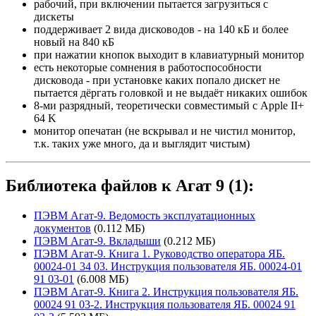
рабочий, при включении пытается загрузиться с
дискеты
поддерживает 2 вида дисководов - на 140 кБ и более
новый на 840 кБ
при нажатии кнопок выходит в клавиатурный монитор
есть некоторые сомнения в работоспособности
дисковода - при установке каких попало дискет не
пытается дёргать головкой и не выдаёт никаких ошибок
8-ми разрядный, теоретически совместимый с Apple II+
64 K
монитор опечатан (не вскрывал и не чистил монитор,
т.к. таких уже много, да и выглядит чистым)
Библиотека файлов к Агат 9 (1):
ПЭВМ Агат-9. Ведомость эксплуатационных
документов
(0.112 МБ)
ПЭВМ Агат-9. Вкладыши
(0.212 МБ)
ПЭВМ Агат-9. Книга 1. Руководство оператора ЯБ.
00024-01 34 03. Инструкция пользователя ЯБ. 00024-01
91 03-01
(6.008 МБ)
ПЭВМ Агат-9. Книга 2. Инструкция пользователя ЯБ.
00024 91 03-2. Инструкция пользователя ЯБ. 00024 91