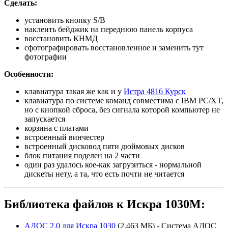
Сделать:
установить кнопку S/B
наклеить бейджик на переднюю панель корпуса
восстановить КНМД
сфотографировать восстановленное и заменить тут
фотографии
Особенности:
клавиатура такая же как и у
Истра 4816 Курск
клавиатура по системе команд совместима с IBM PC/XT,
но с кнопкой сброса, без сигнала которой компьютер не
запускается
корзина с платами
встроенный винчестер
встроенный дисковод пяти дюймовых дисков
блок питания поделен на 2 части
один раз удалось кое-как загрузиться - нормальной
дискеты нету, а та, что есть почти не читается
Библиотека файлов к Искра 1030М:
АДОС 2.0 для Искра 1030
(2.463 МБ) - Система АДОС