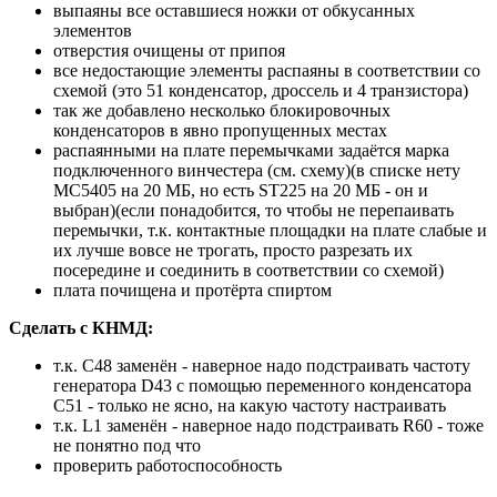
выпаяны все оставшиеся ножки от обкусанных
элементов
отверстия очищены от припоя
все недостающие элементы распаяны в соответствии со
схемой (это 51 конденсатор, дроссель и 4 транзистора)
так же добавлено несколько блокировочных
конденсаторов в явно пропущенных местах
распаянными на плате перемычками задаётся марка
подключенного винчестера (см. схему)(в списке нету
МС5405 на 20 МБ, но есть ST225 на 20 МБ - он и
выбран)(если понадобится, то чтобы не перепаивать
перемычки, т.к. контактные площадки на плате слабые и
их лучше вовсе не трогать, просто разрезать их
посередине и соединить в соответствии со схемой)
плата почищена и протёрта спиртом
Сделать с КНМД:
т.к. C48 заменён - наверное надо подстраивать частоту
генератора D43 с помощью переменного конденсатора
C51 - только не ясно, на какую частоту настраивать
т.к. L1 заменён - наверное надо подстраивать R60 - тоже
не понятно под что
проверить работоспособность