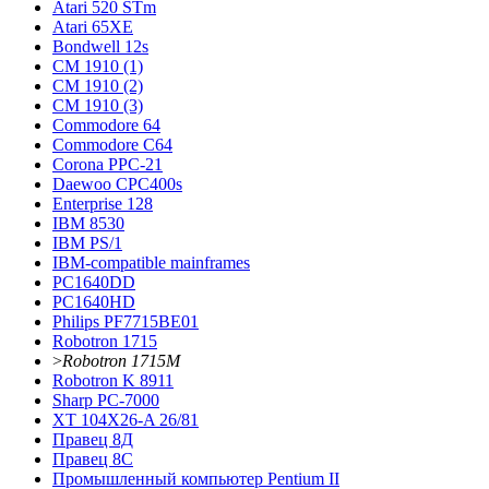
Atari 520 STm
Atari 65XE
Bondwell 12s
CM 1910 (1)
CM 1910 (2)
CM 1910 (3)
Commodore 64
Commodore С64
Corona PPC-21
Daewoo CPC400s
Enterprise 128
IBM 8530
IBM PS/1
IBM-compatible mainframes
PC1640DD
PC1640HD
Philips PF7715BE01
Robotron 1715
>
Robotron 1715М
Robotron K 8911
Sharp PC-7000
XT 104X26-A 26/81
Правец 8Д
Правец 8С
Промышленный компьютер Pentium II