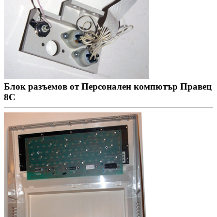
Блок разъемов от Персонален компютър Правец
8С