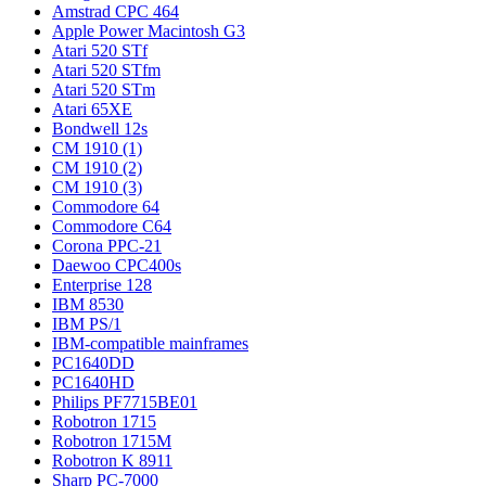
Amstrad CPC 464
Apple Power Macintosh G3
Atari 520 STf
Atari 520 STfm
Atari 520 STm
Atari 65XE
Bondwell 12s
CM 1910 (1)
CM 1910 (2)
CM 1910 (3)
Commodore 64
Commodore С64
Corona PPC-21
Daewoo CPC400s
Enterprise 128
IBM 8530
IBM PS/1
IBM-compatible mainframes
PC1640DD
PC1640HD
Philips PF7715BE01
Robotron 1715
Robotron 1715М
Robotron K 8911
Sharp PC-7000