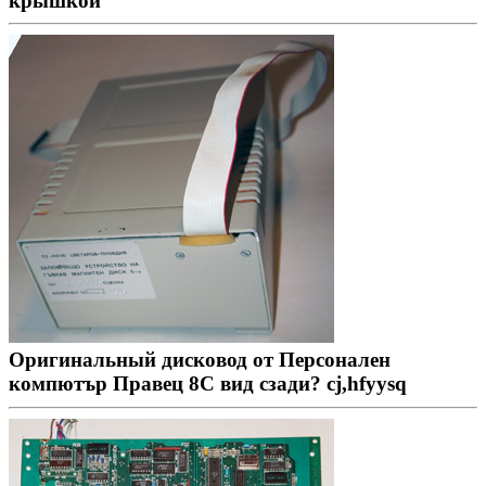
крышкой
Оригинальный дисковод от Персонален
компютър Правец 8С вид сзади? cj,hfyysq