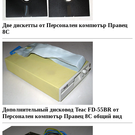
Две дискетты от Персонален компютър Правец
8С
Дополнительный дисковод Teac FD-55BR от
Персонален компютър Правец 8С общий вид