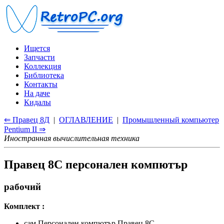
Ищется
Запчасти
Коллекция
Библиотека
Контакты
На даче
Кидалы
⇐ Правец 8Д
|
ОГЛАВЛЕНИЕ
|
Промышленный компьютер
Pentium II ⇒
Иностранная вычислительная техника
Правец 8С персонален компютър
рабочий
Комплект :
сам Персонален компютър Правец 8С