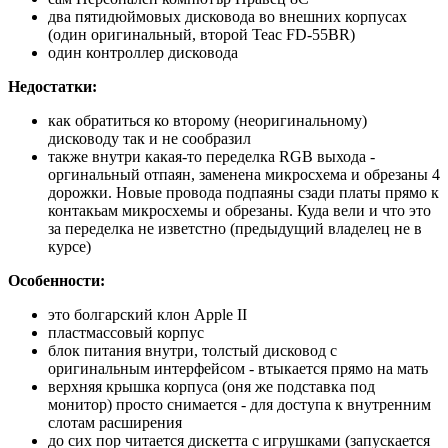
два пятидюймовых дисковода во внешних корпусах
(один оригинальный, второй Teac FD-55BR)
один контроллер дисковода
Недостатки:
как обратиться ко второму (неоригинальному)
дисководу так и не сообразил
также внутри какая-то переделка RGB выхода -
оргинальный отпаян, заменена микросхема и обрезаны 4
дорожки. Новые провода подпаяны сзади платы прямо к
контакьам микросхемы и обрезаны. Куда вели и что это
за переделка не изветстно (предыдущий владелец не в
курсе)
Особенности:
это болгарский клон Apple II
пластмассовый корпус
блок питания внутри, толстый дисковод с
оригинальным интерфейсом - втыкается прямо на мать
верхняя крышка корпуса (оня же подставка под
монитор) просто снимается - для доступа к внутренним
слотам расширения
до сих пор читается дискетта с игрушками (запускается