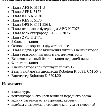
Плата AFS K 5171 U
Плата AFP K 5172
Плата KGS K 7070
Плата KES K 5170
Плата OPS K 3571 256 k
Плата основание бутерброда ABG K 7075
Плата верх бутерброда ABG K 7075
Плата ZVE K 2771
2 блока питания
Основание корзины двухстороннее
Плата с двумя реле включения питания вентиляторов
Плата разводки питания в т.ч. для контроля
Вспомогательный блок питания передней панели
Фильтр питания
2 вентилятора (присутствует только 1)
2 пяти дюймовых дисковода Robotron K 5691, СМ 5643
Винчестер Robotron K 5504.20
Не хватает:
клавиатуры
вентилятора и его крепления от переднего блока
задних разъемов от внутренних кабелей
шлейфа с разъемом в середине корпуса от передней