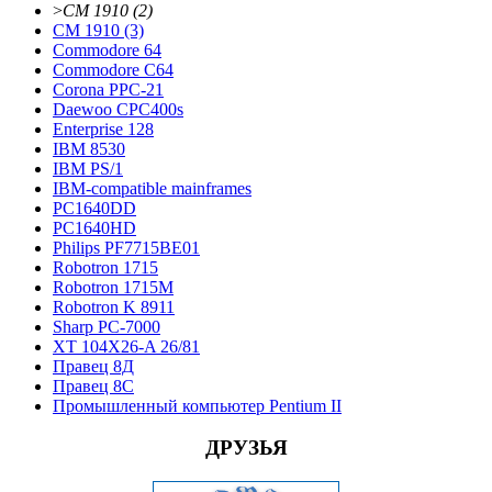
>
CM 1910 (2)
CM 1910 (3)
Commodore 64
Commodore С64
Corona PPC-21
Daewoo CPC400s
Enterprise 128
IBM 8530
IBM PS/1
IBM-compatible mainframes
PC1640DD
PC1640HD
Philips PF7715BE01
Robotron 1715
Robotron 1715М
Robotron K 8911
Sharp PC-7000
XT 104X26-A 26/81
Правец 8Д
Правец 8С
Промышленный компьютер Pentium II
ДРУЗЬЯ