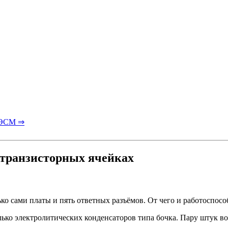
БЭСМ ⇒
-транзисторных ячейках
ько сами платы и пять ответных разъёмов. От чего и работоспосо
ько электролитических конденсаторов типа бочка. Пару штук во