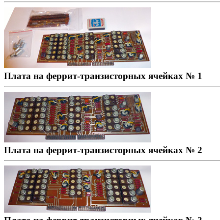
Плата на феррит-транзисторных ячейках № 1
Плата на феррит-транзисторных ячейках № 2