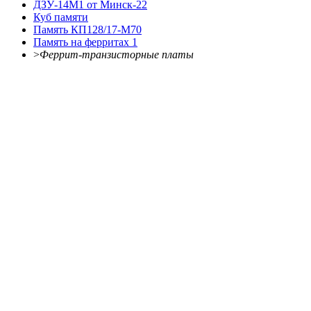
ДЗУ-14М1 от Минск-22
Куб памяти
Память КП128/17-М70
Память на ферритах 1
>
Феррит-транзисторные платы