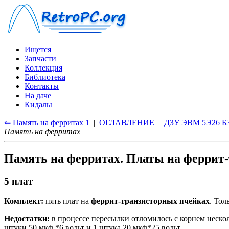
Ищется
Запчасти
Коллекция
Библиотека
Контакты
На даче
Кидалы
⇐ Память на ферритах 1
|
ОГЛАВЛЕНИЕ
|
ДЗУ ЭВМ 5Э26 
Память на ферритах
Память на ферритах. Платы на феррит
5 плат
Комплект:
пять плат на
феррит-транзисторных ячейках
. Тол
Недостатки:
в процессе пересылки отломилось с корнем нескол
штуки 50 мкф *6 вольт и 1 штука 20 мкф*25 вольт.