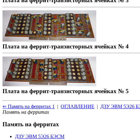
Плата на феррит-транзисторных ячейках № 3
Плата на феррит-транзисторных ячейках № 4
Плата на феррит-транзисторных ячейках № 5
⇐ Память на ферритах 1
|
ОГЛАВЛЕНИЕ
|
ДЗУ ЭВМ 5Э26 
Память на ферритах
Память на ферритах
ДЗУ ЭВМ 5Э26 БЭСМ