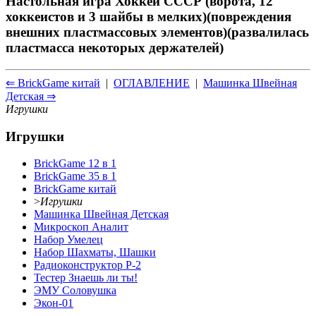
Настольная игра Хоккей СССР (ворота, 12
хоккеистов и 3 шайбы в мелких)(повреждения
внешних пластмассовых элементов)(развалилась
пластмасса некоторых держателей)
⇐ BrickGame китай
|
ОГЛАВЛЕНИЕ
|
Машинка Швейная
Детская ⇒
Игрушки
Игрушки
BrickGame 12 в 1
BrickGame 35 в 1
BrickGame китай
>
Игрушки
Машинка Швейная Детская
Микроскоп Аналит
Набор Умелец
Набор Шахматы, Шашки
Радиоконструктор Р-2
Тестер Знаешь ли ты!
ЭМУ Соловушка
Экон-01